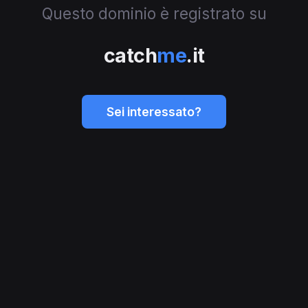
Questo dominio è registrato su
catch
me
.it
Sei interessato?