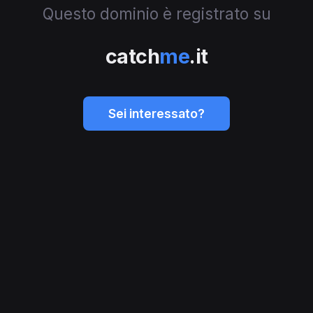
Questo dominio è registrato su
catch
me
.it
Sei interessato?