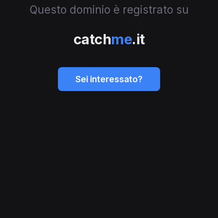
Questo dominio è registrato su
catch
me
.it
Sei interessato?