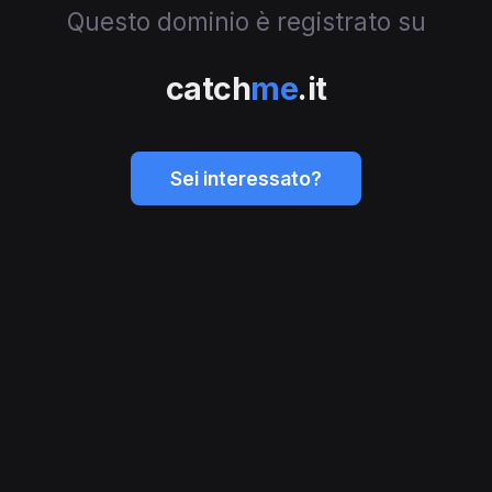
Questo dominio è registrato su
catch
me
.it
Sei interessato?