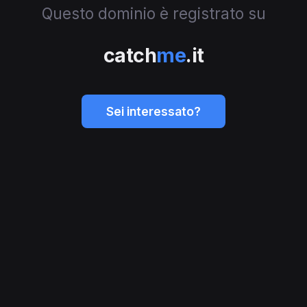
Questo dominio è registrato su
catch
me
.it
Sei interessato?