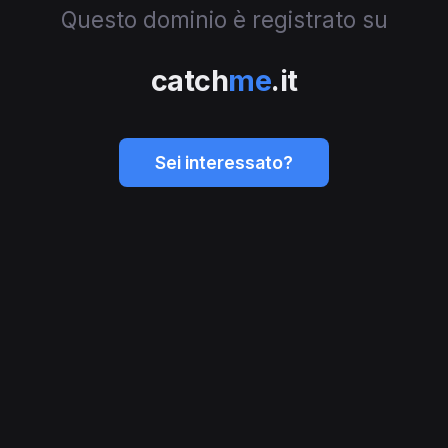
Questo dominio è registrato su
catch
me
.it
Sei interessato?