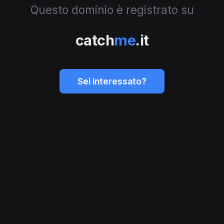
Questo dominio è registrato su
catch
me
.it
Sei interessato?