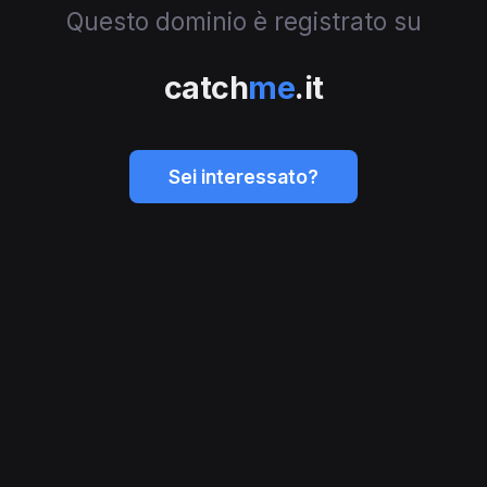
Questo dominio è registrato su
catch
me
.it
Sei interessato?