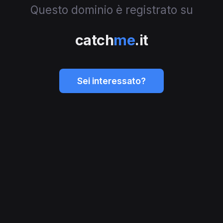
Questo dominio è registrato su
catch
me
.it
Sei interessato?