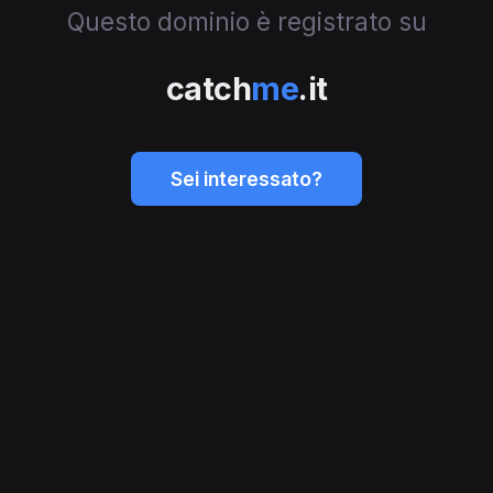
Questo dominio è registrato su
catch
me
.it
Sei interessato?