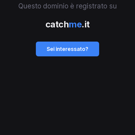
Questo dominio è registrato su
catch
me
.it
Sei interessato?