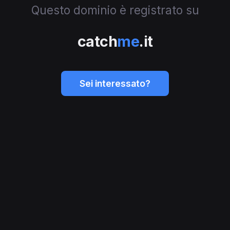
Questo dominio è registrato su
catch
me
.it
Sei interessato?